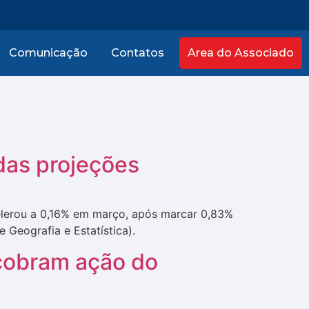
Comunicação
Contatos
Area do Associado
das projeções
celerou a 0,16% em março, após marcar 0,83%
 Geografia e Estatística).
 cobram ação do