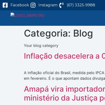
Facebook
Instagram
(67) 3325-9988
Categoria:
Blog
Your blog category
Inflação desacelera a 
A inflação oficial do Brasil, medida pelo I
em fevereiro. É o que apontam dados divulgado
Amapá vira importador
ministério da Justiça p