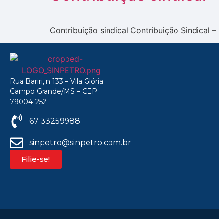
Contribuição sindical Contribuição Sindical 
Rua Bariri, n 133 – Vila Glória
Campo Grande/MS – CEP
79004-252
67 33259988
sinpetro@sinpetro.com.br
Filie-se!