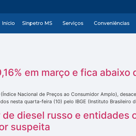
Início
Sinpetro MS
Serviços
Conveniências
0,16% em março e fica abaixo 
PCA (Índice Nacional de Preços ao Consumidor Amplo), desa
s nesta quarta-feira (10) pelo IBGE (Instituto Brasileiro de
 de diesel russo e entidades
or suspeita